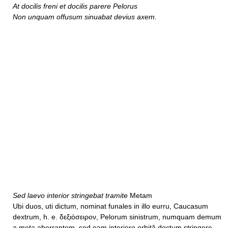
At docilis freni et docilis parere Pelorus
Non unquam offusum sinuabat devius axem.
Sed laevo interior stringebat tramite
Metam
Ubi duos, uti dictum, nominat funales in illo eurru, Caucasum
dextrum, h. e. δεξιόσειρον, Pelorum sinistrum, numquam demum
a meta aberrantem, sed eam interiore orbitâ doctum stringere,