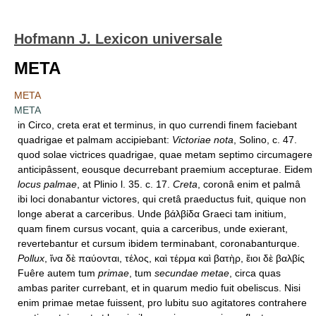
Hofmann J. Lexicon universale
META
META
META
in Circo, creta erat et terminus, in quo currendi finem faciebant
quadrigae et palmam accipiebant:
Victoriae nota
, Solino, c. 47.
quod solae victrices quadrigae, quae metam septimo circumagere
anticipâssent, eousque decurrebant praemium accepturae. Eidem
locus palmae
, at Plinio l. 35. c. 17.
Creta
, coronâ enim et palmâ
ibi loci donabantur victores, qui cretâ praeductus fuit, quique non
longe aberat a carceribus. Unde βάλβίδα Graeci tam initium,
quam finem cursus vocant, quia a carceribus, unde exierant,
revertebantur et cursum ibidem terminabant, coronabanturque.
Pollux
, ἵνα δὲ παύονται, τέλος, καὶ τέρμα καὶ βατὴρ, ἔιοι δὲ βαλβίς
Fuêre autem tum
primae
, tum
secundae metae
, circa quas
ambas pariter currebant, et in quarum medio fuit obeliscus. Nisi
enim primae metae fuissent, pro lubitu suo agitatores contrahere