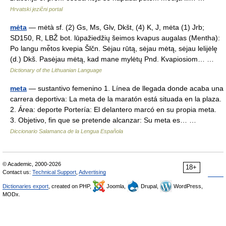
Hrvatski jezični portal
mėta
— mėtà sf. (2) Gs, Ms, Glv, Dkšt, (4) K, J, mėta (1) Jrb;
SD150, R, LBŽ bot. lūpažiedžių šeimos kvapus augalas (Mentha):
Po langu mė̃tos kvepia Šlčn. Sėjau rūtą, sėjau mėtą, sėjau lelijėlę
(d.) Dkš. Pasėjau mėtą, kad mane mylėtų Pnd. Kvapiosiom… …
Dictionary of the Lithuanian Language
meta
— sustantivo femenino 1. Línea de llegada donde acaba una
carrera deportiva: La meta de la maratón está situada en la plaza.
2. Área: deporte Portería: El delantero marcó en su propia meta.
3. Objetivo, fin que se pretende alcanzar: Su meta es… …
Diccionario Salamanca de la Lengua Española
© Academic, 2000-2026
18+
Contact us:
Technical Support
,
Advertising
Dictionaries export
, created on PHP,
Joomla,
Drupal,
WordPress,
MODx.