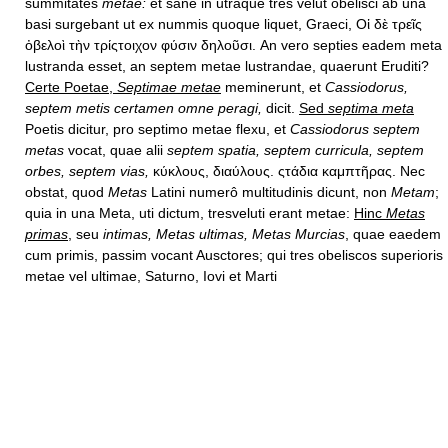
summitates
metae:
et sane in utraque tres velut obelisci ab una
basi surgebant ut ex nummis quoque liquet, Graeci, Οἱ δὲ τρεῖς
ὀβελοὶ τὴν τρίςτοιχον φύσιν δηλοῦσι. An vero septies eadem meta
lustranda esset, an septem metae lustrandae, quaerunt Eruditi?
Certe Poetae,
Septimae metae
meminerunt, et
Cassiodorus,
septem metis certamen omne peragi,
dicit.
Sed
septima meta
Poetis dicitur, pro septimo metae flexu, et
Cassiodorus septem
metas
vocat, quae alii
septem spatia, septem curricula, septem
orbes, septem vias,
κύκλους, διαύλους. ςτάδια καμπτῆρας. Nec
obstat, quod
Metas
Latini numerô multitudinis dicunt, non
Metam
;
quia in una Meta, uti dictum, tresveluti erant metae:
Hinc
Metas
primas
,
seu
intimas, Metas ultimas, Metas Murcias
, quae eaedem
cum primis, passim vocant Ausctores; qui tres obeliscos superioris
metae vel ultimae, Saturno, Iovi et Marti