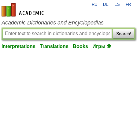
RU
DE
ES
FR
en-academic.com
Academic Dictionaries and Encyclopedias
Search!
Interpretations
Translations
Books
Игры ⚽