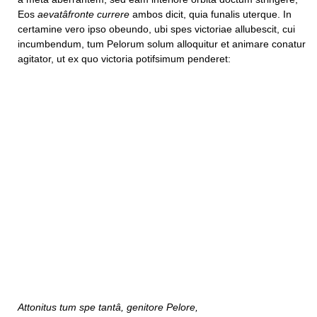
Eos
aevatâfronte currere
ambos dicit, quia funalis uterque. In
certamine vero ipso obeundo, ubi spes victoriae allubescit, cui
incumbendum, tum Pelorum solum alloquitur et animare conatur
agitator, ut ex quo victoria potifsimum penderet:
Attonitus tum spe tantâ, genitore Pelore,