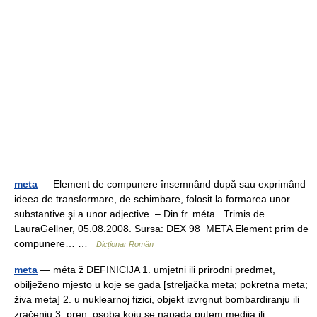
meta
— Element de compunere însemnând după sau exprimând
ideea de transformare, de schimbare, folosit la formarea unor
substantive şi a unor adjective. – Din fr. méta . Trimis de
LauraGellner, 05.08.2008. Sursa: DEX 98 META Element prim de
compunere… …
Dicționar Român
meta
— méta ž DEFINICIJA 1. umjetni ili prirodni predmet,
obilježeno mjesto u koje se gađa [streljačka meta; pokretna meta;
živa meta] 2. u nuklearnoj fizici, objekt izvrgnut bombardiranju ili
zračenju 3. pren. osoba koju se napada putem medija ili… …