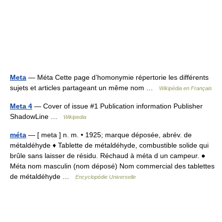
Meta
— Méta Cette page d’homonymie répertorie les différents
sujets et articles partageant un même nom …
Wikipédia en Français
Meta 4
— Cover of issue #1 Publication information Publisher
ShadowLine …
Wikipedia
méta
— [ meta ] n. m. • 1925; marque déposée, abrév. de
métaldéhyde ♦ Tablette de métaldéhyde, combustible solide qui
brûle sans laisser de résidu. Réchaud à méta d un campeur. ●
Méta nom masculin (nom déposé) Nom commercial des tablettes
de métaldéhyde …
Encyclopédie Universelle