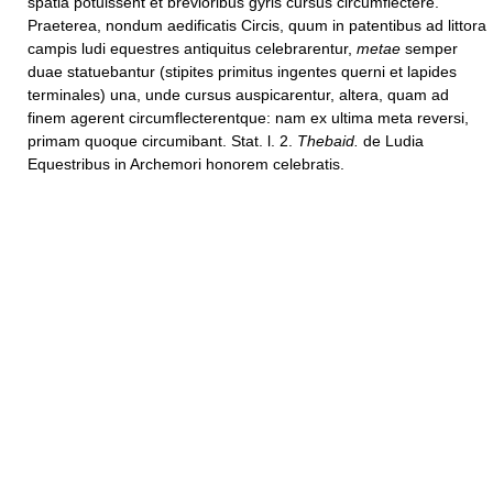
spatia potuissent et brevioribus gyris cursus circumflectere.
Praeterea, nondum aedificatis Circis, quum in patentibus ad littora
campis ludi equestres antiquitus celebrarentur,
metae
semper
duae statuebantur (stipites primitus ingentes querni et lapides
terminales) una, unde cursus auspicarentur, altera, quam ad
finem agerent circumflecterentque: nam ex ultima meta reversi,
primam quoque circumibant. Stat. l. 2.
Thebaid.
de Ludia
Equestribus in Archemori honorem celebratis.