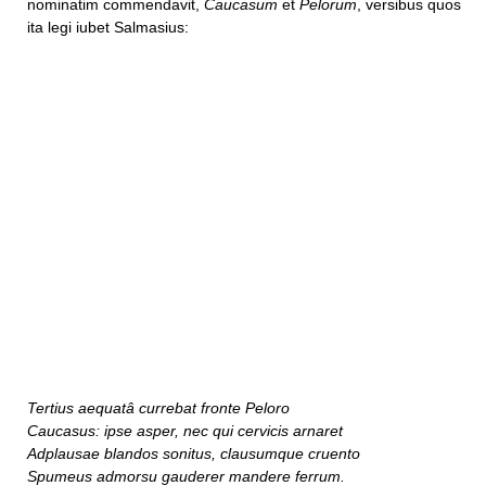
nominatim commendavit,
Caucasum
et
Pelorum
, versibus quos
ita legi iubet Salmasius:
Tertius aequatâ currebat fronte Peloro
Caucasus: ipse asper, nec qui cervicis arnaret
Adplausae blandos sonitus, clausumque cruento
Spumeus admorsu gauderer mandere ferrum.