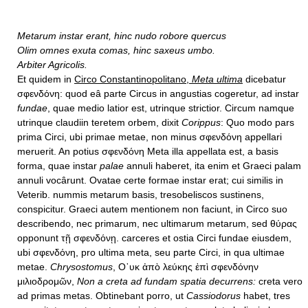
Metarum instar erant, hinc nudo robore quercus
Olim omnes exuta comas, hinc saxeus umbo.
Arbiter Agricolis.
Et quidem in
Circo Constantinopolitano,
Meta ultima
dicebatur
σφενδόνη: quod eâ parte Circus in angustias cogeretur, ad instar
fundae
, quae medio latior est, utrinque strictior. Circum namque
utrinque claudiin teretem orbem, dixit
Corippus
: Quo modo pars
prima Circi, ubi primae metae, non minus σφενδόνη appellari
meruerit. An potius σφενδόνη Meta illa appellata est, a basis
forma, quae instar
palae
annuli haberet, ita enim et Graeci palam
annuli vocârunt. Ovatae certe formae instar erat; cui similis in
Veterib. nummis metarum basis, tresobeliscos sustinens,
conspicitur. Graeci autem mentionem non faciunt, in Circo suo
describendo, nec primarum, nec ultimarum metarum, sed θύρας
opponunt τῇ σφενδόνῃ. carceres et ostia Circi fundae eiusdem,
ubi σφενδόνη, pro ultima meta, seu parte Circi, in qua ultimae
metae.
Chrysostomus
, Ο᾿υκ ἀπὸ λεύκης ἐπὶ σφενδόνην
μιλιοδρομῶν,
Non a creta ad fundam spatia decurrens:
creta vero
ad primas metas. Obtinebant porro, ut
Cassiodorus
habet, tres