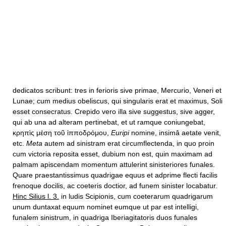
dedicatos scribunt: tres in ferioris sive primae, Mercurio, Veneri et
Lunae; cum medius obeliscus, qui singularis erat et maximus, Soli
esset consecratus. Crepido vero illa sive suggestus, sive agger,
qui ab una ad alteram pertinebat, et ut ramque coniungebat,
κρηπὶς μέση τοῦ ἱπποδρόμου,
Euripi
nomine, insimâ aetate venit,
etc.
Meta
autem ad sinistram erat circumflectenda, in quo proin
cum victoria reposita esset, dubium non est, quin maximam ad
palmam apiscendam momentum attulerint sinisteriores funales.
Quare praestantissimus quadrigae equus et adprime flecti facilis
frenoque docilis, ac coeteris doctior, ad funem sinister locabatur.
Hinc Silius l. 3.
in ludis Scipionis, cum coeterarum quadrigarum
unum duntaxat equum nominet eumque ut par est intelligi,
funalem sinistrum, in quadriga Iberiagitatoris duos funales