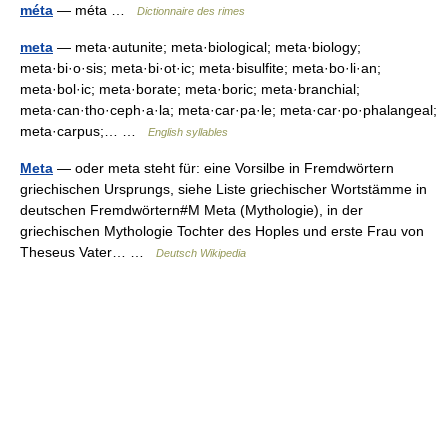
méta
— méta …
Dictionnaire des rimes
meta
— meta·autunite; meta·biological; meta·biology;
meta·bi·o·sis; meta·bi·ot·ic; meta·bisulfite; meta·bo·li·an;
meta·bol·ic; meta·borate; meta·boric; meta·branchial;
meta·can·tho·ceph·a·la; meta·car·pa·le; meta·car·po·phalangeal;
meta·carpus;… …
English syllables
Meta
— oder meta steht für: eine Vorsilbe in Fremdwörtern
griechischen Ursprungs, siehe Liste griechischer Wortstämme in
deutschen Fremdwörtern#M Meta (Mythologie), in der
griechischen Mythologie Tochter des Hoples und erste Frau von
Theseus Vater… …
Deutsch Wikipedia