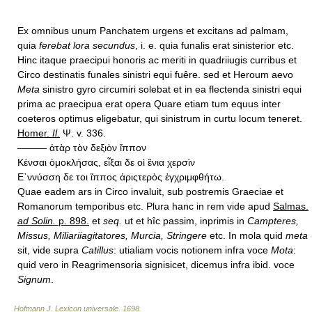
Ex omnibus unum Panchatem urgens et excitans ad palmam,
quia
ferebat lora secundus
, i. e. quia funalis erat sinisterior etc.
Hinc itaque praecipui honoris ac meriti in quadriiugis curribus et
Circo destinatis funales sinistri equi fuêre. sed et Heroum aevo
Meta
sinistro gyro circumiri solebat et in ea flectenda sinistri equi
prima ac praecipua erat opera Quare etiam tum equus inter
coeteros optimus eligebatur, qui sinistrum in curtu locum teneret.
Homer.
Il.
Ψ. v. 336.
——— ἀτὰρ τὸν δεξιὸν ἵππον
Κένσαι ὁμοκλήσας, εἶξαι δε οἱ ἕνια χερσὶν
Ε᾿ννύσση δε τοι ἵππος ἀριςτερὸς ἐγχριμφθήτω.
Quae eadem ars in Circo invaluit, sub postremis Graeciae et
Romanorum temporibus etc. Plura hanc in rem vide apud
Salmas.
ad Solin.
p. 898.
et
seq.
ut et hîc passim, inprimis in
Campteres,
Missus, Miliariiagitatores, Murcia, Stringere
etc. In mola quid
meta
sit, vide supra
Catillus
: utialiam vocis notionem infra voce
Mota
:
quid vero in Reagrimensoria signisicet, dicemus infra ibid. voce
Signum
.
Hofmann J. Lexicon universale
.
1698
.